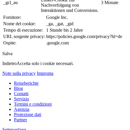
_gcl_au
3 Monate
Nachverfolgung von
Interaktionen und Conversions.
Fornitore:
Google Inc.
Nome del cookie:
_ga, _gat, _gid
Tempo di esecuzione:
1 Stunde bis 2 Jahre
URL sorgente privacy:
https://policies.google.com/privacy?hl=de
Ospite:
.google.com
Salva
Indietro
Accetta solo i cookie necessari.
Note sulla privacy
Impronta
Reiseberichte
Blog
Contatti
Servizio
Termini e condizioni
Agenzia
Protezione dati
Partner
Seitenanfang