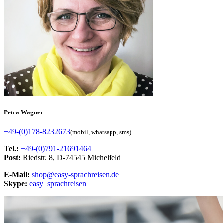
Petra Wagner
+49-(0)178-8232673
(mobil, whatsapp, sms)
Tel.:
+49-(0)791-21691464
Post:
Riedstr. 8, D-74545 Michelfeld
E-Mail:
shop@easy-sprachreisen.de
Skype:
easy_sprachreisen