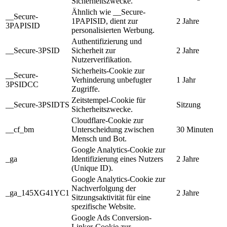
Sicherheitszwecke.
Ähnlich wie __Secure-
__Secure-
1PAPISID, dient zur
2 Jahre
3PAPISID
personalisierten Werbung.
Authentifizierung und
__Secure-3PSID
Sicherheit zur
2 Jahre
Nutzerverifikation.
Sicherheits-Cookie zur
__Secure-
Verhinderung unbefugter
1 Jahr
3PSIDCC
Zugriffe.
Zeitstempel-Cookie für
__Secure-3PSIDTS
Sitzung
Sicherheitszwecke.
Cloudflare-Cookie zur
__cf_bm
Unterscheidung zwischen
30 Minuten
Mensch und Bot.
Google Analytics-Cookie zur
_ga
Identifizierung eines Nutzers
2 Jahre
(Unique ID).
Google Analytics-Cookie zur
Nachverfolgung der
_ga_145XG41YC1
2 Jahre
Sitzungsaktivität für eine
spezifische Website.
Google Ads Conversion-
Linker-Cookie zur