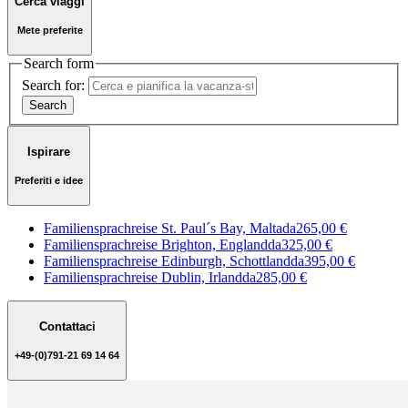
Cerca viaggi
Mete preferite
Search form
Search for:
Ispirare
Preferiti e idee
Familiensprachreise St. Paul´s Bay, Malta
da
265,00 €
Familiensprachreise Brighton, England
da
325,00 €
Familiensprachreise Edinburgh, Schottland
da
395,00 €
Familiensprachreise Dublin, Irland
da
285,00 €
Contattaci
+49-(0)791-21 69 14 64