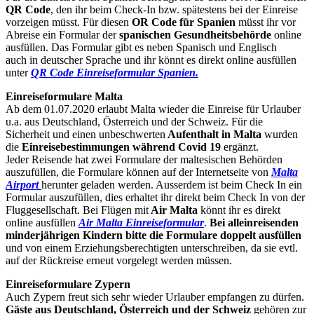
QR Code
, den ihr beim Check-In bzw. spätestens bei der Einreise
vorzeigen müsst. Für diesen
OR Code für Spanien
müsst ihr vor
Abreise ein Formular der
spanischen Gesundheitsbehörde
online
ausfüllen. Das Formular gibt es neben Spanisch und Englisch
auch in deutscher Sprache und ihr könnt es direkt online ausfüllen
unter
QR Code Einreiseformular Spanien.
Einreiseformulare Malta
Ab dem 01.07.2020 erlaubt Malta wieder die Einreise für Urlauber
u.a. aus Deutschland, Österreich und der Schweiz. Für die
Sicherheit und einen unbeschwerten
Aufenthalt in Malta
wurden
die
Einreisebestimmungen während Covid 19
ergänzt.
Jeder Reisende hat zwei Formulare der maltesischen Behörden
auszufüllen, die Formulare können auf der Internetseite von
Malta
Airport
herunter geladen werden. Ausserdem ist beim Check In ein
Formular auszufüllen, dies erhaltet ihr direkt beim Check In von der
Fluggesellschaft. Bei Flügen mit
Air Malta
könnt ihr es direkt
online ausfüllen
Air Malta Einreiseformular
.
Bei alleinreisenden
minderjährigen Kindern bitte die Formulare doppelt ausfüllen
und von einem Erziehungsberechtigten unterschreiben, da sie evtl.
auf der Rückreise erneut vorgelegt werden müssen.
Einreiseformulare Zypern
Auch Zypern freut sich sehr wieder Urlauber empfangen zu dürfen.
Gäste aus Deutschland, Österreich und der Schweiz
gehören zur