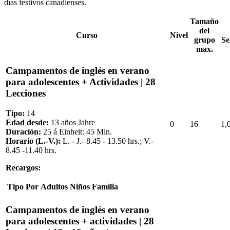
días festivos canadienses.
Tamaño
del
Curso
Nivel
grupo
S
max.
Campamentos de inglés en verano
para adolescentes + Actividades | 28
Lecciones
Tipo:
14
Edad desde:
13 años Jahre
0
16
1,
Duración:
25 á Einheit: 45 Min.
Horario (L.-V.):
L. - J.- 8.45 - 13.50 hrs.; V.-
8.45 -11.40 hrs.
Recargos:
Tipo
Por
Adultos
Niños
Familia
Campamentos de inglés en verano
para adolescentes + actividades | 28