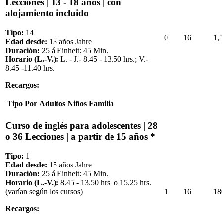
Lecciones | 13 - 18 años | con
alojamiento incluido
Tipo:
14
0
16
1,
Edad desde:
13 años Jahre
Duración:
25 á Einheit: 45 Min.
Horario (L.-V.):
L. - J.- 8.45 - 13.50 hrs.; V.-
8.45 -11.40 hrs.
Recargos:
Tipo
Por
Adultos
Niños
Familia
Curso de inglés para adolescentes | 28
o 36 Lecciones | a partir de 15 años *
Tipo:
1
Edad desde:
15 años Jahre
Duración:
25 á Einheit: 45 Min.
Horario (L.-V.):
8.45 - 13.50 hrs. o 15.25 hrs.
1
16
18
(varían según los cursos)
Recargos: