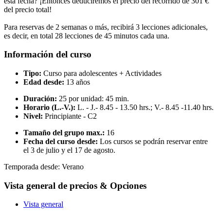
esta fecha? ¡Entonces deduciremos el precio del recorrido de 301 €
del precio total!
Para reservas de 2 semanas o más, recibirá 3 lecciones adicionales,
es decir, en total 28 lecciones de 45 minutos cada una.
Información del curso
Tipo:
Curso para adolescentes + Actividades
Edad desde:
13 años
Duración:
25 por unidad: 45 min.
Horario (L.-V.):
L. - J.- 8.45 - 13.50 hrs.; V.- 8.45 -11.40 hrs.
Nivel:
Principiante - C2
Tamaño del grupo max.:
16
Fecha del curso desde:
Los cursos se podrán reservar entre
el 3 de julio y el 17 de agosto.
Temporada desde:
Verano
Vista general de precios & Opciones
Vista general