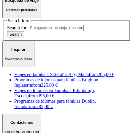
Búsqueda de viaje
Destinos preferidos
Search form
Search for:
Inspirar
Favoritos & ideas
Viajes en familia a St.Paul' s Bay, Malta
from
265,00 €
Programas de idiomas para familias Brighton,
Inglaterra
from
325,00 €
Viajes de Idiomas en Familia a Edimburgo,
Escocia
from
395,00 €
Programas de idiomas para familias Dublin,
Irlanda
from
285,00 €
Contáctenos
+49-(0)791-21 69 14 64