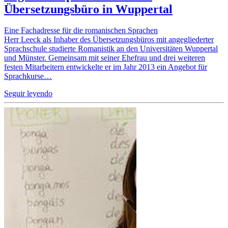
Übersetzungsbüro in Wuppertal
Eine Fachadresse für die romanischen Sprachen
Herr Leeck als Inhaber des Übersetzungsbüros mit angegliederter
Sprachschule studierte Romanistik an den Universitäten Wuppertal
und Münster. Gemeinsam mit seiner Ehefrau und drei weiteren
festen Mitarbeitern entwickelte er im Jahr 2013 ein Angebot für
Sprachkurse…
Seguir leyendo