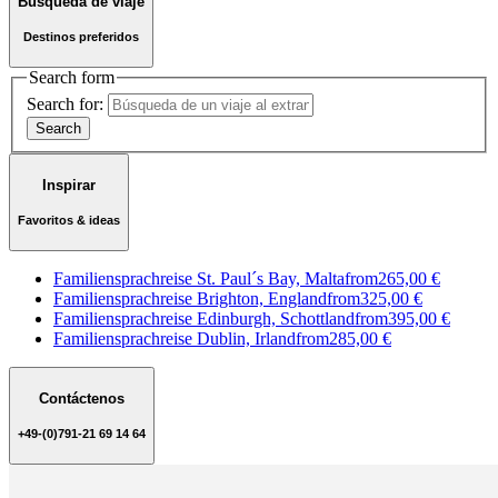
Búsqueda de viaje
Destinos preferidos
Search form
Search for:
Inspirar
Favoritos & ideas
Familiensprachreise St. Paul´s Bay, Malta
from
265,00 €
Familiensprachreise Brighton, England
from
325,00 €
Familiensprachreise Edinburgh, Schottland
from
395,00 €
Familiensprachreise Dublin, Irland
from
285,00 €
Contáctenos
+49-(0)791-21 69 14 64