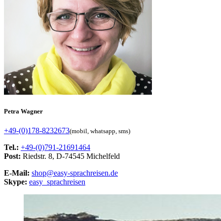
Petra Wagner
+49-(0)178-8232673
(mobil, whatsapp, sms)
Tel.:
+49-(0)791-21691464
Post:
Riedstr. 8, D-74545 Michelfeld
E-Mail:
shop@easy-sprachreisen.de
Skype:
easy_sprachreisen