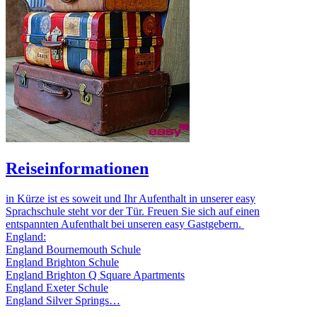
Reiseinformationen
in Kürze ist es soweit und Ihr Aufenthalt in unserer easy
Sprachschule steht vor der Tür. Freuen Sie sich auf einen
entspannten Aufenthalt bei unseren easy Gastgebern.
England:
England Bournemouth Schule
England Brighton Schule
England Brighton Q Square Apartments
England Exeter Schule
England Silver Springs…