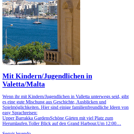
Mit Kindern/Jugendlichen in
Valetta/Malta
Wenn ihr mit Kindern/Jugendlichen in Valletta unterwegs seid, gibt
es eine gute Mischung aus Geschichte, Ausblicken und
Spielmöglichkeiten. Hier sind einige familienfreundliche Ideen von
easy Sprachreisen:
Upper Barrakka GardensSchöne Gärten mit viel Platz zum
Herumlaufen.Toller Blick auf den Grand Harbour.Um 12:00…
Seguir leyendo