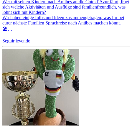
Wer mit seinen Kindern nach Antibes an die Cote d´Azur fährt, fragt
sich welche Aktivitäten und Ausflüge sind familienfreundlich, was
lohnt sich mit Kindern?
Wir haben einige Infos und Ideen zusammengetragen, was Ihr bei
eurer nächste Familien Sprachreise nach Antibes machen könnt.
🏖️…
Seguir leyendo