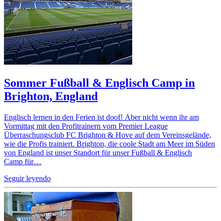
Sommer Fußball & Englisch Camp in
Brighton, England
Englisch lernen in den Ferien ist doof! Aber nicht wenn ihr am
Vormittag mit den Profitrainern vom Premier League
Überraschungsclub FC Brighton & Hove auf dem Vereinsgelände,
wie die Profis trainiert. Brighton, die coole Stadt am Meer im Süden
von England ist unser Standort für unser Fußball & Englisch
Camp für…
Seguir leyendo