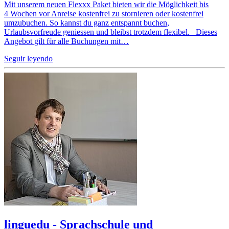
Mit unserem neuen Flexxx Paket bieten wir die Möglichkeit bis
4 Wochen vor Anreise kostenfrei zu stornieren oder kostenfrei
umzubuchen. So kannst du ganz entspannt buchen,
Urlaubsvorfreude geniessen und bleibst trotzdem flexibel. Dieses
Angebot gilt für alle Buchungen mit…
Seguir leyendo
linguedu - Sprachschule und