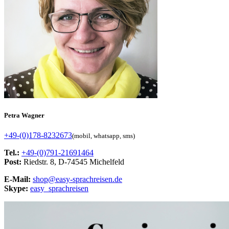
Petra Wagner
+49-(0)178-8232673
(mobil, whatsapp, sms)
Tel.:
+49-(0)791-21691464
Post:
Riedstr. 8, D-74545 Michelfeld
E-Mail:
shop@easy-sprachreisen.de
Skype:
easy_sprachreisen