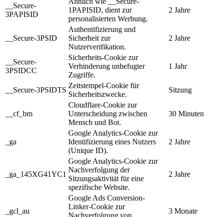
Ähnlich wie __Secure-
__Secure-
1PAPISID, dient zur
2 Jahre
3PAPISID
personalisierten Werbung.
Authentifizierung und
__Secure-3PSID
Sicherheit zur
2 Jahre
Nutzerverifikation.
Sicherheits-Cookie zur
__Secure-
Verhinderung unbefugter
1 Jahr
3PSIDCC
Zugriffe.
Zeitstempel-Cookie für
__Secure-3PSIDTS
Sitzung
Sicherheitszwecke.
Cloudflare-Cookie zur
__cf_bm
Unterscheidung zwischen
30 Minuten
Mensch und Bot.
Google Analytics-Cookie zur
_ga
Identifizierung eines Nutzers
2 Jahre
(Unique ID).
Google Analytics-Cookie zur
Nachverfolgung der
_ga_145XG41YC1
2 Jahre
Sitzungsaktivität für eine
spezifische Website.
Google Ads Conversion-
Linker-Cookie zur
_gcl_au
3 Monate
Nachverfolgung von