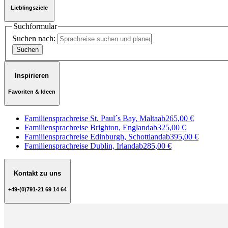
Lieblingsziele
Suchformular
Suchen nach:
Inspirieren
Favoriten & Ideen
Familiensprachreise St. Paul´s Bay, Malta
ab
265,00 €
Familiensprachreise Brighton, England
ab
325,00 €
Familiensprachreise Edinburgh, Schottland
ab
395,00 €
Familiensprachreise Dublin, Irland
ab
285,00 €
Kontakt zu uns
+49-(0)791-21 69 14 64