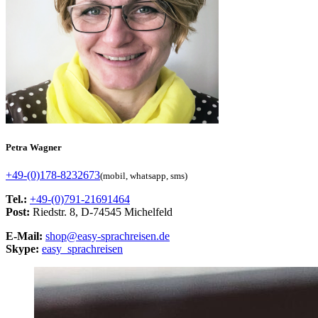
Petra Wagner
+49-(0)178-8232673
(mobil, whatsapp, sms)
Tel.:
+49-(0)791-21691464
Post:
Riedstr. 8, D-74545 Michelfeld
E-Mail:
shop@easy-sprachreisen.de
Skype:
easy_sprachreisen