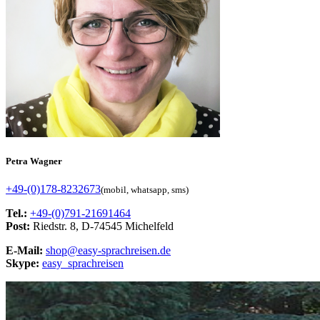
Petra Wagner
+49-(0)178-8232673
(mobil, whatsapp, sms)
Tel.:
+49-(0)791-21691464
Post:
Riedstr. 8, D-74545 Michelfeld
E-Mail:
shop@easy-sprachreisen.de
Skype:
easy_sprachreisen