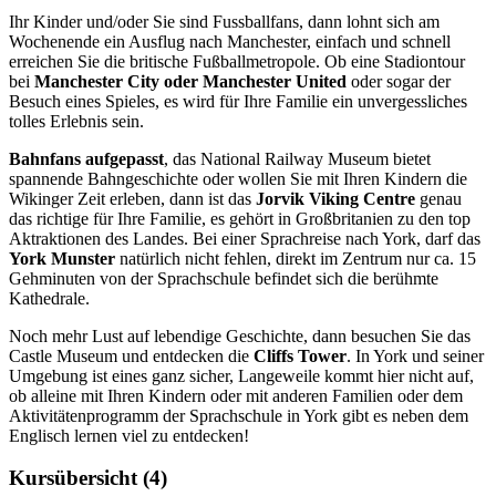
Ihr Kinder und/oder Sie sind Fussballfans, dann lohnt sich am
Wochenende ein Ausflug nach Manchester, einfach und schnell
erreichen Sie die britische Fußballmetropole. Ob eine Stadiontour
bei
Manchester City oder Manchester United
oder sogar der
Besuch eines Spieles, es wird für Ihre Familie ein unvergessliches
tolles Erlebnis sein.
Bahnfans aufgepasst
, das National Railway Museum bietet
spannende Bahngeschichte oder wollen Sie mit Ihren Kindern die
Wikinger Zeit erleben, dann ist das
Jorvik Viking Centre
genau
das richtige für Ihre Familie, es gehört in Großbritanien zu den top
Aktraktionen des Landes. Bei einer Sprachreise nach York, darf das
York Munster
natürlich nicht fehlen, direkt im Zentrum nur ca. 15
Gehminuten von der Sprachschule befindet sich die berühmte
Kathedrale.
Noch mehr Lust auf lebendige Geschichte, dann besuchen Sie das
Castle Museum und entdecken die
Cliffs Tower
. In York und seiner
Umgebung ist eines ganz sicher, Langeweile kommt hier nicht auf,
ob alleine mit Ihren Kindern oder mit anderen Familien oder dem
Aktivitätenprogramm der Sprachschule in York gibt es neben dem
Englisch lernen viel zu entdecken!
Kursübersicht
(4)