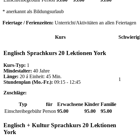
* anerkannt als Bildungsurlaub
Feiertage / Ferienzeiten:
Unterricht/Aktivitäten an allen Feiertagen
Kurs
Schwierig
Englisch Sprachkurs 20 Lektionen York
Kurs-Typ:
1
Mindestalter:
40 Jahre
Länge:
20 á Einheit: 45 Min.
1
Stundenplan (Mo.-Fr.):
09:15 - 12:45
Zuschläge:
Typ
für
Erwachsene
Kinder
Familie
Einschreibegebühr
Person
95.00
95.00
95.00
Englisch + Kultur Sprachkurs 20 Lektionen
York