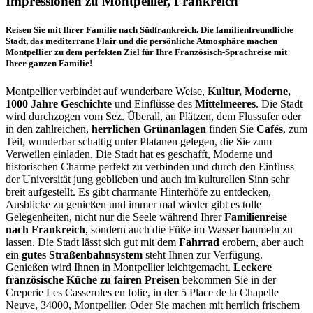
Impressionen zu Montpellier, Frankreich
Reisen Sie mit Ihrer Familie nach Südfrankreich. Die familienfreundliche
Stadt, das mediterrane Flair und die persönliche Atmosphäre machen
Montpellier zu dem perfekten Ziel für Ihre Französisch-Sprachreise mit
Ihrer ganzen Familie!
Montpellier verbindet auf wunderbare Weise,
Kultur, Moderne,
1000 Jahre Geschichte
und Einflüsse des
Mittelmeeres
. Die Stadt
wird durchzogen vom Sez. Überall, an Plätzen, dem Flussufer oder
in den zahlreichen,
herrlichen Grünanlagen
finden Sie
Cafés
, zum
Teil, wunderbar schattig unter Platanen gelegen, die Sie zum
Verweilen einladen. Die Stadt hat es geschafft, Moderne und
historischen Charme perfekt zu verbinden und durch den Einfluss
der Universität jung geblieben und auch im kulturellen Sinn sehr
breit aufgestellt. Es gibt charmante Hinterhöfe zu entdecken,
Ausblicke zu genießen und immer mal wieder gibt es tolle
Gelegenheiten, nicht nur die Seele während Ihrer
Familienreise
nach Frankreich
, sondern auch die Füße im Wasser baumeln zu
lassen. Die Stadt lässt sich gut mit dem
Fahrrad
erobern, aber auch
ein
gutes Straßenbahnsystem
steht Ihnen zur Verfügung.
Genießen wird Ihnen in Montpellier leichtgemacht.
Leckere
französische Küche zu fairen Preisen
bekommen Sie in der
Creperie Les Casseroles en folie, in der 5 Place de la Chapelle
Neuve, 34000, Montpellier. Oder Sie machen mit herrlich frischem