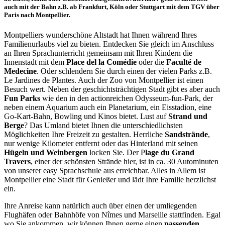
auch mit der Bahn z.B. ab Frankfurt, Köln oder Stuttgart mit dem TGV über
Paris nach Montpellier.
Montpelliers wunderschöne Altstadt hat Ihnen während Ihres
Familienurlaubs viel zu bieten. Entdecken Sie gleich im Anschluss
an Ihren Sprachunterricht gemeinsam mit Ihren Kindern die
Innenstadt mit dem
Place del la Comédie
oder die
Faculté de
Medecine
. Oder schlendern Sie durch einen der vielen Parks z.B.
Le Jardines de Plantes. Auch der Zoo von Montpellier ist einen
Besuch wert. Neben der geschichtsträchtigen Stadt gibt es aber auch
Fun Parks
wie den in den actionreichen Odysseum-fun-Park, der
neben einem Aquarium auch ein Planetarium, ein Eisstadion, eine
Go-Kart-Bahn, Bowling und Kinos bietet. Lust auf
Strand und
Berge
? Das Umland bietet Ihnen die unterschiedlichsten
Möglichkeiten Ihre Freizeit zu gestalten. Herrliche
Sandstrände
,
nur wenige Kilometer entfernt oder das Hinterland mit seinen
Hügeln und Weinbergen
locken Sie. Der P
lage du Grand
Travers
, einer der schönsten Strände hier, ist in ca. 30 Autominuten
von unserer easy Sprachschule aus erreichbar. Alles in Allem ist
Montpellier eine Stadt für Genießer und lädt Ihre Familie herzlichst
ein.
Ihre Anreise kann natürlich auch über einen der umliegenden
Flughäfen oder Bahnhöfe von Nîmes und Marseille stattfinden. Egal
wo Sie ankommen, wir können Ihnen gerne einen
passenden