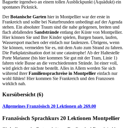
Baguette irgendwo an einem tollen Ausblickpunkt (Aquädukt) ein
spontanes Picknick.
Der
Botanische Garten
hier in Montpellier war der erste in
Frankreich und sollte bei Naturfreunden unbedingt auf der Agenda
stehen. Ein absoluter Traum sind die nahe gelegenen, breiten und
flach abfallenden
Sandstrände
entlang der Küste von Montpellier.
Hier können Sie und Ihre Kinder spielen, Burgen bauen, laufen,
Wassersport machen oder einfach nur faulenzen. Übrigens, wenn
Sie können, vermeiden Sie es, mit dem Auto zum Strand zu fahren.
Die Parkplatzsituation dort ist une catastrophe! Ab der Haltestelle
Porte Marianne (bis hier kommen Sie gut mit der Tram, Linie 1)
fahren viele Busse an die verschiedensten Strände. Ist einer voll,
wird gleich der nächste bestellt. Alles in Allem werden Sie sich
während ihrer
Familiensprachreise in Montpellier
einfach nur
wohl fühlen! Hier kommen Sie Frankreich und den Franzosen
wirklich nah.
Kursübersicht
(6)
Allgemeines Französisch 20 Lektionen
ab
269.00
Französisch Sprachkurs 20 Lektionen Montpellier