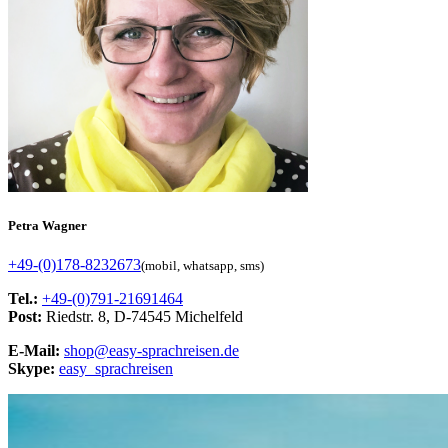
Petra Wagner
+49-(0)178-8232673
(mobil, whatsapp, sms)
Tel.:
+49-(0)791-21691464
Post:
Riedstr. 8, D-74545 Michelfeld
E-Mail:
shop@easy-sprachreisen.de
Skype:
easy_sprachreisen