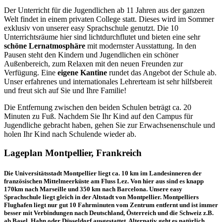
Der Unterricht für die Jugendlichen ab 11 Jahren aus der ganzen
Welt findet in einem privaten College statt. Dieses wird im Sommer
exklusiv von unserer easy Sprachschule genutzt. Die 10
Unterrichtsräume hier sind lichtdurchflutet und bieten eine sehr
schöne Lernatmosphäre
mit modernster Ausstattung. In den
Pausen steht den Kindern und Jugendlichen ein schöner
Außenbereich, zum Relaxen mit den neuen Freunden zur
Verfügung. Eine
eigene Kantine
rundet das Angebot der Schule ab.
Unser erfahrenes und internationales Lehrerteam ist sehr hilfsbereit
und freut sich auf Sie und Ihre Familie!
Die Entfernung zwischen den beiden Schulen beträgt ca. 20
Minuten zu Fuß. Nachdem Sie Ihr Kind auf den Campus für
Jugendliche gebracht haben, gehen Sie zur Erwachsenenschule und
holen Ihr Kind nach Schulende wieder ab.
Lageplan Montpellier, Frankreich
Die Universitätsstadt Montpellier liegt ca. 10 km im Landesinneren der
französischen Mittelmeerküste am Fluss Lez. Von hier aus sind es knapp
170km nach Marseille und 350 km nach Barcelona. Unsere easy
Sprachschule liegt gleich in der Altstadt von Montpellier. Montpelliers
Flughafen liegt nur gut 10 Fahrminuten vom Zentrum entfernt und ist immer
besser mit Verbindungen nach Deutschland, Österreich und die Schweiz z.B.
ab Basel, Hahn oder Düsseldorf ausgestattet. Alternativ geht es natürlich