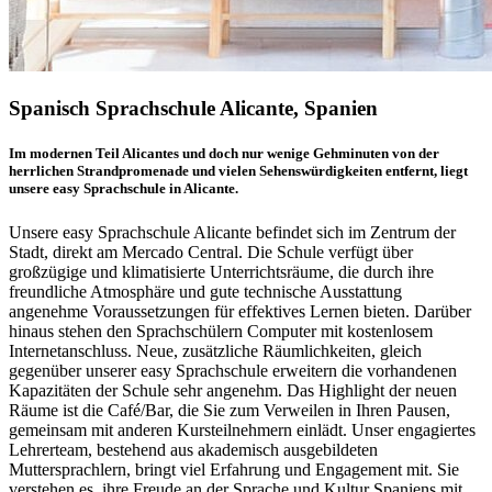
Spanisch Sprachschule Alicante, Spanien
Im modernen Teil Alicantes und doch nur wenige Gehminuten von der
herrlichen Strandpromenade und vielen Sehenswürdigkeiten entfernt, liegt
unsere easy Sprachschule in Alicante.
Unsere easy Sprachschule Alicante befindet sich im Zentrum der
Stadt, direkt am Mercado Central. Die Schule verfügt über
großzügige und klimatisierte Unterrichtsräume, die durch ihre
freundliche Atmosphäre und gute technische Ausstattung
angenehme Voraussetzungen für effektives Lernen bieten. Darüber
hinaus stehen den Sprachschülern Computer mit kostenlosem
Internetanschluss. Neue, zusätzliche Räumlichkeiten, gleich
gegenüber unserer easy Sprachschule erweitern die vorhandenen
Kapazitäten der Schule sehr angenehm. Das Highlight der neuen
Räume ist die Café/Bar, die Sie zum Verweilen in Ihren Pausen,
gemeinsam mit anderen Kursteilnehmern einlädt. Unser engagiertes
Lehrerteam, bestehend aus akademisch ausgebildeten
Muttersprachlern, bringt viel Erfahrung und Engagement mit. Sie
verstehen es, ihre Freude an der Sprache und Kultur Spaniens mit