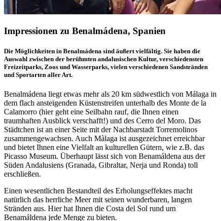
Impressionen zu Benalmádena, Spanien
Die Möglichkeiten in Benalmádena sind äußert vielfältig. Sie haben die
Auswahl zwischen der berühmten andalusischen Kultur, verschiedensten
Freizeitparks, Zoos und Wasserparks, vielen verschiedenen Sandstränden
und Sportarten aller Art.
Benalmádena liegt etwas mehr als 20 km südwestlich von Málaga in
dem flach ansteigenden Küstenstreifen unterhalb des Monte de la
Calamorro (hier geht eine Seilbahn rauf, die Ihnen einen
traumhaften Ausblick verschafft!) und des Cerro del Moro. Das
Städtchen ist an einer Seite mit der Nachbarstadt Torremolinos
zusammengewachsen. Auch Màlaga ist ausgezeichnet erreichbar
und bietet Ihnen eine Vielfalt an kulturellen Gütern, wie z.B. das
Picasso Museum. Überhaupt lässt sich von Benamáldena aus der
Süden Andalusiens (Granada, Gibraltar, Nerja und Ronda) toll
erschließen.
Einen wesentlichen Bestandteil des Erholungseffektes macht
natürlich das herrliche Meer mit seinen wunderbaren, langen
Stränden aus. Hier hat Ihnen die Costa del Sol rund um
Benamáldena jede Menge zu bieten.