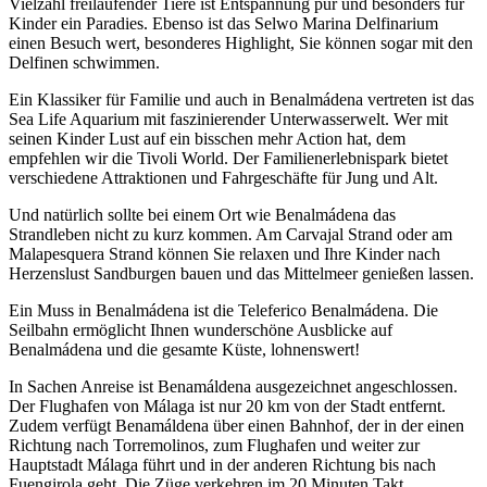
Vielzahl freilaufender Tiere ist Entspannung pur und besonders für
Kinder ein Paradies. Ebenso ist das Selwo Marina Delfinarium
einen Besuch wert, besonderes Highlight, Sie können sogar mit den
Delfinen schwimmen.
Ein Klassiker für Familie und auch in Benalmádena vertreten ist das
Sea Life Aquarium mit faszinierender Unterwasserwelt. Wer mit
seinen Kinder Lust auf ein bisschen mehr Action hat, dem
empfehlen wir die Tivoli World. Der Familienerlebnispark bietet
verschiedene Attraktionen und Fahrgeschäfte für Jung und Alt.
Und natürlich sollte bei einem Ort wie Benalmádena das
Strandleben nicht zu kurz kommen. Am Carvajal Strand oder am
Malapesquera Strand können Sie relaxen und Ihre Kinder nach
Herzenslust Sandburgen bauen und das Mittelmeer genießen lassen.
Ein Muss in Benalmádena ist die Teleferico Benalmádena. Die
Seilbahn ermöglicht Ihnen wunderschöne Ausblicke auf
Benalmádena und die gesamte Küste, lohnenswert!
In Sachen Anreise ist Benamáldena ausgezeichnet angeschlossen.
Der Flughafen von Málaga ist nur 20 km von der Stadt entfernt.
Zudem verfügt Benamáldena über einen Bahnhof, der in der einen
Richtung nach Torremolinos, zum Flughafen und weiter zur
Hauptstadt Málaga führt und in der anderen Richtung bis nach
Fuengirola geht. Die Züge verkehren im 20 Minuten Takt.