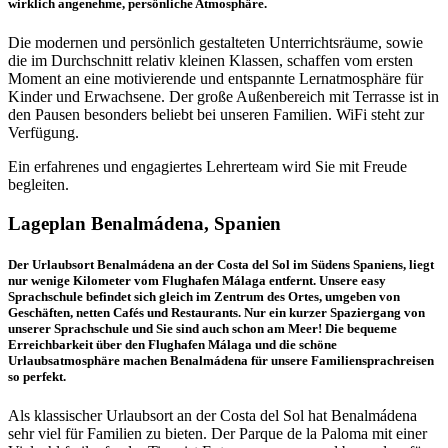
wirklich angenehme, persönliche Atmosphäre.
Die modernen und persönlich gestalteten Unterrichtsräume, sowie
die im Durchschnitt relativ kleinen Klassen, schaffen vom ersten
Moment an eine motivierende und entspannte Lernatmosphäre für
Kinder und Erwachsene. Der große Außenbereich mit Terrasse ist in
den Pausen besonders beliebt bei unseren Familien. WiFi steht zur
Verfügung.
Ein erfahrenes und engagiertes Lehrerteam wird Sie mit Freude
begleiten.
Lageplan Benalmádena, Spanien
Der Urlaubsort Benalmádena an der Costa del Sol im Südens Spaniens, liegt
nur wenige Kilometer vom Flughafen Málaga entfernt. Unsere easy
Sprachschule befindet sich gleich im Zentrum des Ortes, umgeben von
Geschäften, netten Cafés und Restaurants. Nur ein kurzer Spaziergang von
unserer Sprachschule und Sie sind auch schon am Meer! Die bequeme
Erreichbarkeit über den Flughafen Málaga und die schöne
Urlaubsatmosphäre machen Benalmádena für unsere Familiensprachreisen
so perfekt.
Als klassischer Urlaubsort an der Costa del Sol hat Benalmádena
sehr viel für Familien zu bieten. Der Parque de la Paloma mit einer