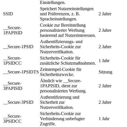
Einstellungen.
Speichert Nutzereinstellungen
SSID
und Präferenzen, z. B.
2 Jahre
Spracheinstellungen.
Cookie zur Bereitstellung
__Secure-
personalisierter Werbung
2 Jahre
1PAPISID
basierend auf Nutzerinteressen.
Authentifizierungs- und
__Secure-1PSID
Sicherheits-Cookie zur
2 Jahre
Nutzerverifikation.
__Secure-
Sicherheits-Cookie für
1 Jahr
1PSIDCC
zusätzliche Schutzmaßnahmen.
Zeitstempel-Cookie für
__Secure-1PSIDTS
Sitzung
Sicherheitszwecke.
Ähnlich wie __Secure-
__Secure-
1PAPISID, dient zur
2 Jahre
3PAPISID
personalisierten Werbung.
Authentifizierung und
__Secure-3PSID
Sicherheit zur
2 Jahre
Nutzerverifikation.
Sicherheits-Cookie zur
__Secure-
Verhinderung unbefugter
1 Jahr
3PSIDCC
Zugriffe.