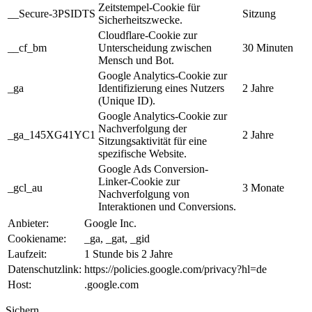
Zeitstempel-Cookie für
__Secure-3PSIDTS
Sitzung
Sicherheitszwecke.
Cloudflare-Cookie zur
__cf_bm
Unterscheidung zwischen
30 Minuten
Mensch und Bot.
Google Analytics-Cookie zur
_ga
Identifizierung eines Nutzers
2 Jahre
(Unique ID).
Google Analytics-Cookie zur
Nachverfolgung der
_ga_145XG41YC1
2 Jahre
Sitzungsaktivität für eine
spezifische Website.
Google Ads Conversion-
Linker-Cookie zur
_gcl_au
3 Monate
Nachverfolgung von
Interaktionen und Conversions.
Anbieter:
Google Inc.
Cookiename:
_ga, _gat, _gid
Laufzeit:
1 Stunde bis 2 Jahre
Datenschutzlink:
https://policies.google.com/privacy?hl=de
Host:
.google.com
Sichern