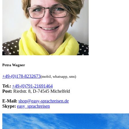
Petra Wagner
+49-(0)178-8232673
(mobil, whatsapp, sms)
Tel.:
+49-(0)791-21691464
Post:
Riedstr. 8, D-74545 Michelfeld
E-Mail:
shop@easy-sprachreisen.de
Skype:
easy_sprachreisen