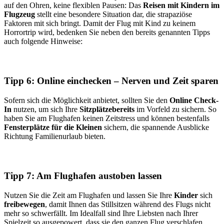
auf den Ohren, keine flexiblen Pausen: Das
Reisen mit Kindern im
Flugzeug
stellt eine besondere Situation dar, die strapaziöse
Faktoren mit sich bringt. Damit der Flug mit Kind zu keinem
Horrortrip wird, bedenken Sie neben den bereits genannten Tipps
auch folgende Hinweise:
Tipp 6: Online einchecken – Nerven und Zeit sparen
Sofern sich die Möglichkeit anbietet, sollten Sie den
Online Check-
In
nutzen, um sich Ihre
Sitzplätze
bereits
im Vorfeld zu sichern. So
haben Sie am Flughafen keinen Zeitstress und können bestenfalls
Fensterplätze für die Kleinen
sichern, die spannende Ausblicke
Richtung Familienurlaub bieten.
Tipp 7: Am Flughafen austoben lassen
Nutzen Sie die Zeit am Flughafen und lassen Sie Ihre
Kinder
sich
frei
bewegen
, damit Ihnen das Stillsitzen während des Flugs nicht
mehr so schwerfällt. Im Idealfall sind Ihre Liebsten nach Ihrer
Spielzeit so ausgepowert, dass sie den ganzen Flug verschlafen.