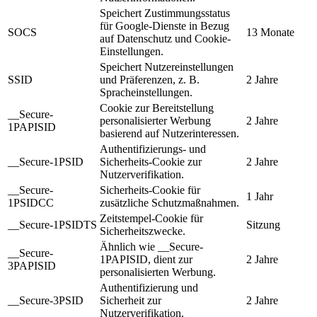
Speichert Zustimmungsstatus
für Google-Dienste in Bezug
SOCS
13 Monate
auf Datenschutz und Cookie-
Einstellungen.
Speichert Nutzereinstellungen
SSID
und Präferenzen, z. B.
2 Jahre
Spracheinstellungen.
Cookie zur Bereitstellung
__Secure-
personalisierter Werbung
2 Jahre
1PAPISID
basierend auf Nutzerinteressen.
Authentifizierungs- und
__Secure-1PSID
Sicherheits-Cookie zur
2 Jahre
Nutzerverifikation.
__Secure-
Sicherheits-Cookie für
1 Jahr
1PSIDCC
zusätzliche Schutzmaßnahmen.
Zeitstempel-Cookie für
__Secure-1PSIDTS
Sitzung
Sicherheitszwecke.
Ähnlich wie __Secure-
__Secure-
1PAPISID, dient zur
2 Jahre
3PAPISID
personalisierten Werbung.
Authentifizierung und
__Secure-3PSID
Sicherheit zur
2 Jahre
Nutzerverifikation.