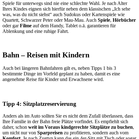
Spiele für unterwegs sind nie eine schlechte Wahl. Je nach Alter
Ihres Kindes eignen sich hierfür neben dem klassischen „Ich sehe
was, was du nicht siehst“ auch Sudokus oder Kartenspiele wie
Quartett, Schwarzer Peter oder Mau-Mau. Auch
Spiele
,
Hörbücher
oder gar
Filme
auf dem Handy, Tablet o.ä. garantieren für
Ablenkung und eine ruhige Fahrt.
Bahn – Reisen mit Kindern
Auch bei längeren Bahnfahren gilt es, neben Tipps 1 bis 3
bestimmte Dinge im Vorfeld geplant zu haben, damit es eine
angenehme Reise für Kinder und Erwachsene wird.
Tipp 4: Sitzplatzreservierung
Anders als im Auto sollten Sie es nicht dem Zufall überlassen, dass
Ihre Familie in der Bahn freie Plätze vorfindet. Es empfiehlt sich
daher, schon
weit im Voraus kindgerechte Sitzplätze zu buchen
,
um nicht nur von
Sparpreisen
zu profitieren, sondern auch vom
Komfort
. Je nach Zugtyp kann das ein 4er-Sitz mit Tisch oder sogar