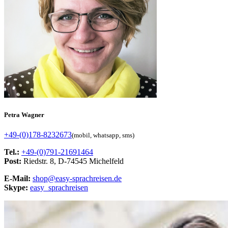
Petra Wagner
+49-(0)178-8232673
(mobil, whatsapp, sms)
Tel.:
+49-(0)791-21691464
Post:
Riedstr. 8, D-74545 Michelfeld
E-Mail:
shop@easy-sprachreisen.de
Skype:
easy_sprachreisen