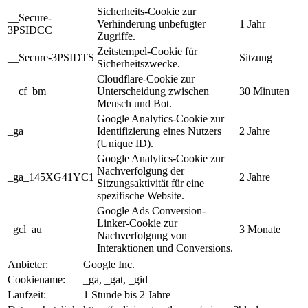
Sicherheits-Cookie zur
__Secure-
Verhinderung unbefugter
1 Jahr
3PSIDCC
Zugriffe.
Zeitstempel-Cookie für
__Secure-3PSIDTS
Sitzung
Sicherheitszwecke.
Cloudflare-Cookie zur
__cf_bm
Unterscheidung zwischen
30 Minuten
Mensch und Bot.
Google Analytics-Cookie zur
_ga
Identifizierung eines Nutzers
2 Jahre
(Unique ID).
Google Analytics-Cookie zur
Nachverfolgung der
_ga_145XG41YC1
2 Jahre
Sitzungsaktivität für eine
spezifische Website.
Google Ads Conversion-
Linker-Cookie zur
_gcl_au
3 Monate
Nachverfolgung von
Interaktionen und Conversions.
Anbieter:
Google Inc.
Cookiename:
_ga, _gat, _gid
Laufzeit:
1 Stunde bis 2 Jahre