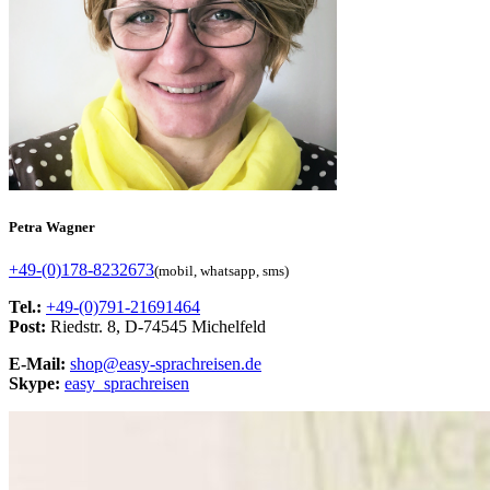
Petra Wagner
+49-(0)178-8232673
(mobil, whatsapp, sms)
Tel.:
+49-(0)791-21691464
Post:
Riedstr. 8, D-74545 Michelfeld
E-Mail:
shop@easy-sprachreisen.de
Skype:
easy_sprachreisen