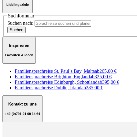
Lieblingsziele
Suchformular
Suchen nach:
Inspirieren
Favoriten & Ideen
Familiensprachreise St. Paul´s Bay, Malta
ab
265,00 €
Familiensprachreise Brighton, England
ab
325,00 €
Familiensprachreise Edinburgh, Schottland
ab
395,00 €
Familiensprachreise Dublin, Irland
ab
285,00 €
Kontakt zu uns
+49-(0)791-21 69 14 64