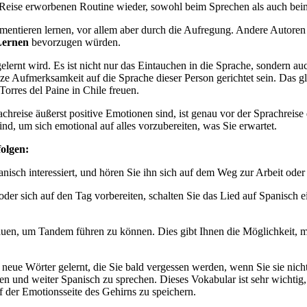
er Reise erworbenen Routine wieder, sowohl beim Sprechen als auch be
imentieren lernen, vor allem aber durch die Aufregung. Andere Autor
Lernen
bevorzugen würden.
elernt wird. Es ist nicht nur das Eintauchen in die Sprache, sondern auc
nze Aufmerksamkeit auf die Sprache dieser Person gerichtet sein. Das gle
Torres del Paine in Chile freuen.
reise äußerst positive Emotionen sind, ist genau vor der Sprachreise 
nd, um sich emotional auf alles vorzubereiten, was Sie erwartet.
folgen:
anisch interessiert, und hören Sie ihn sich auf dem Weg zur Arbeit ode
r sich auf den Tag vorbereiten, schalten Sie das Lied auf Spanisch ein
bauen, um Tandem führen zu können. Dies gibt Ihnen die Möglichkeit, 
le neue Wörter gelernt, die Sie bald vergessen werden, wenn Sie sie ni
en und weiter Spanisch zu sprechen. Dieses Vokabular ist sehr wichtig,
uf der Emotionsseite des Gehirns zu speichern.