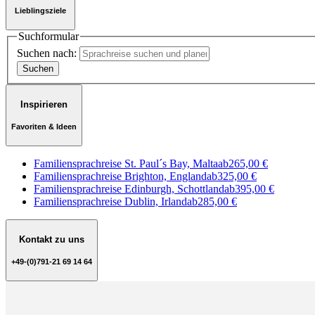
Lieblingsziele
Suchformular
Suchen nach:
Inspirieren
Favoriten & Ideen
Familiensprachreise St. Paul´s Bay, Malta
ab
265,00 €
Familiensprachreise Brighton, England
ab
325,00 €
Familiensprachreise Edinburgh, Schottland
ab
395,00 €
Familiensprachreise Dublin, Irland
ab
285,00 €
Kontakt zu uns
+49-(0)791-21 69 14 64