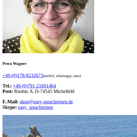
Petra Wagner
+49-(0)178-8232673
(mobil, whatsapp, sms)
Tel.:
+49-(0)791-21691464
Post:
Riedstr. 8, D-74545 Michelfeld
E-Mail:
shop@easy-sprachreisen.de
Skype:
easy_sprachreisen