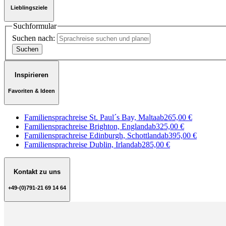
Lieblingsziele
Suchformular
Suchen nach:
Inspirieren
Favoriten & Ideen
Familiensprachreise St. Paul´s Bay, Malta
ab
265,00 €
Familiensprachreise Brighton, England
ab
325,00 €
Familiensprachreise Edinburgh, Schottland
ab
395,00 €
Familiensprachreise Dublin, Irland
ab
285,00 €
Kontakt zu uns
+49-(0)791-21 69 14 64