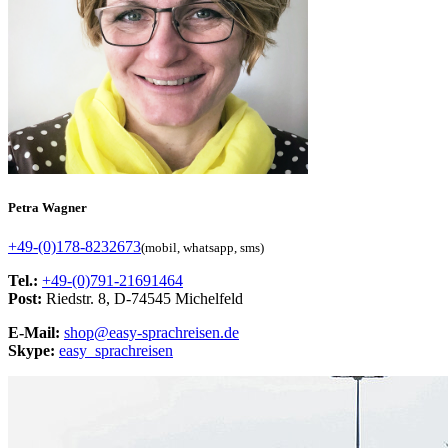
Petra Wagner
+49-(0)178-8232673
(mobil, whatsapp, sms)
Tel.:
+49-(0)791-21691464
Post:
Riedstr. 8, D-74545 Michelfeld
E-Mail:
shop@easy-sprachreisen.de
Skype:
easy_sprachreisen