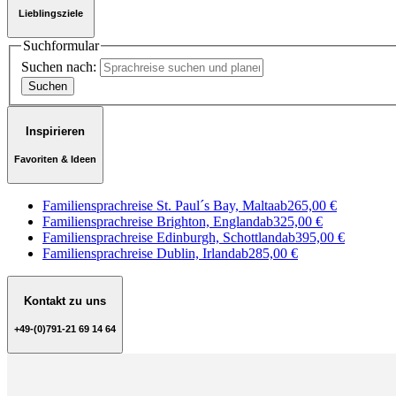
Lieblingsziele
Suchformular
Suchen nach:
Inspirieren
Favoriten & Ideen
Familiensprachreise St. Paul´s Bay, Malta
ab
265,00 €
Familiensprachreise Brighton, England
ab
325,00 €
Familiensprachreise Edinburgh, Schottland
ab
395,00 €
Familiensprachreise Dublin, Irland
ab
285,00 €
Kontakt zu uns
+49-(0)791-21 69 14 64