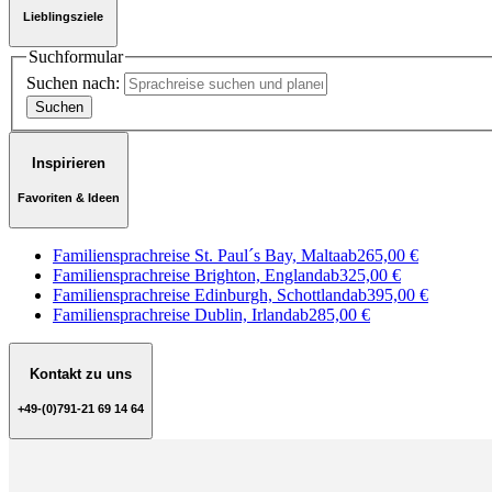
Lieblingsziele
Suchformular
Suchen nach:
Inspirieren
Favoriten & Ideen
Familiensprachreise St. Paul´s Bay, Malta
ab
265,00 €
Familiensprachreise Brighton, England
ab
325,00 €
Familiensprachreise Edinburgh, Schottland
ab
395,00 €
Familiensprachreise Dublin, Irland
ab
285,00 €
Kontakt zu uns
+49-(0)791-21 69 14 64