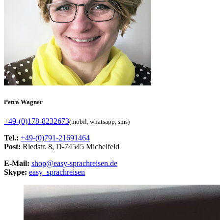
Petra Wagner
+49-(0)178-8232673
(mobil, whatsapp, sms)
Tel.:
+49-(0)791-21691464
Post:
Riedstr. 8, D-74545 Michelfeld
E-Mail:
shop@easy-sprachreisen.de
Skype:
easy_sprachreisen