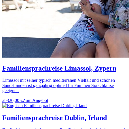
Familiensprachreise Limassol, Zypern
Limassol mit seiner typisch mediterranen Vielfalt und schönen
Sandstränden ist ganzjährig optimal für Familien Sprachkurse
geeignet.
ab
320,00 €
Zum Angebot
Familiensprachreise Dublin, Irland