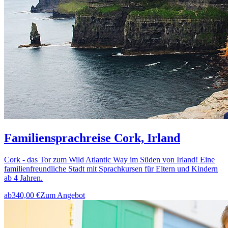
Familiensprachreise Cork, Irland
Cork - das Tor zum Wild Atlantic Way im Süden von Irland! Eine
familienfreundliche Stadt mit Sprachkursen für Eltern und Kindern
ab 4 Jahren.
ab
340,00 €
Zum Angebot