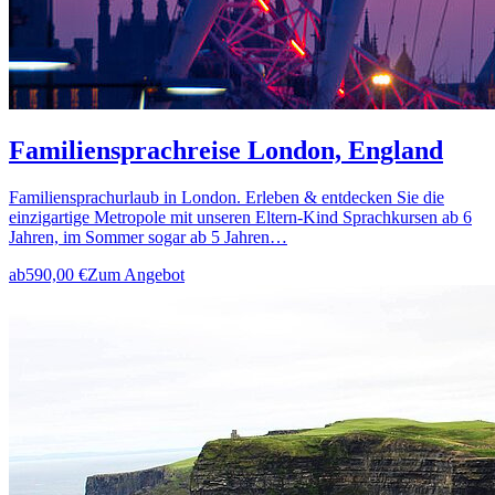
Familiensprachreise London, England
Familiensprachurlaub in London. Erleben & entdecken Sie die
einzigartige Metropole mit unseren Eltern-Kind Sprachkursen ab 6
Jahren, im Sommer sogar ab 5 Jahren…
ab
590,00 €
Zum Angebot