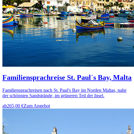
Familiensprachreise St. Paul´s Bay, Malta
Familiensprachreisen nach St. Paul's Bay im Norden Maltas, nahe
der schönsten Sandstrände, im grüneren Teil der Insel.
ab
265,00 €
Zum Angebot