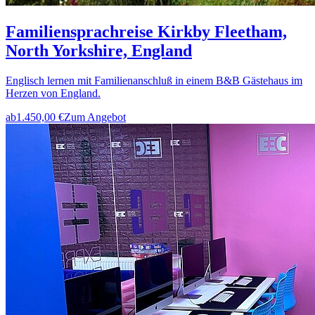
Familiensprachreise Kirkby Fleetham,
North Yorkshire, England
Englisch lernen mit Familienanschluß in einem B&B Gästehaus im
Herzen von England.
ab
1.450,00 €
Zum Angebot