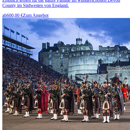
Englisch lernen für die ganze Familie im wunderschönen Devon
County im Südwesten von England.
ab
600,00 €
Zum Angebot