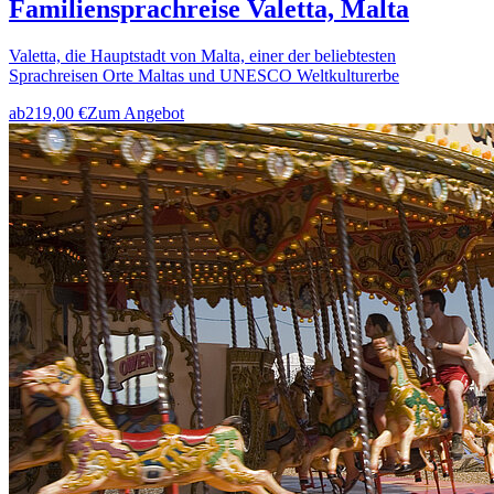
Familiensprachreise Valetta, Malta
Valetta, die Hauptstadt von Malta, einer der beliebtesten
Sprachreisen Orte Maltas und UNESCO Weltkulturerbe
ab
219,00 €
Zum Angebot