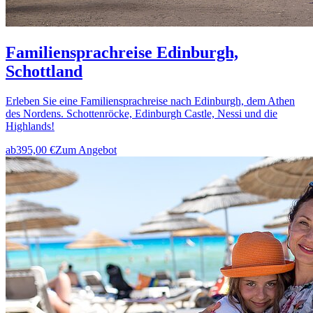
Familiensprachreise Edinburgh,
Schottland
Erleben Sie eine Familiensprachreise nach Edinburgh, dem Athen
des Nordens. Schottenröcke, Edinburgh Castle, Nessi und die
Highlands!
ab
395,00 €
Zum Angebot