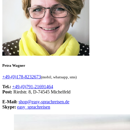
Petra Wagner
+49-(0)178-8232673
(mobil, whatsapp, sms)
Tel.:
+49-(0)791-21691464
Post:
Riedstr. 8, D-74545 Michelfeld
E-Mail:
shop@easy-sprachreisen.de
Skype:
easy_sprachreisen